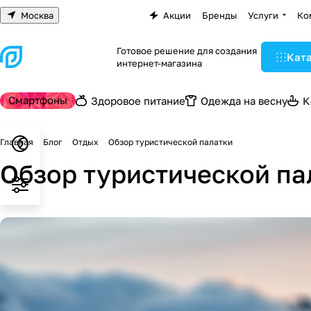
Москва
Акции
Бренды
Услуги
Ко
Готовое решение для создания
Кат
интернет-магазина
Смартфоны
Здоровое питание
Одежда на весну
К
Главная
Блог
Отдых
Обзор туристической палатки
Обзор туристической па