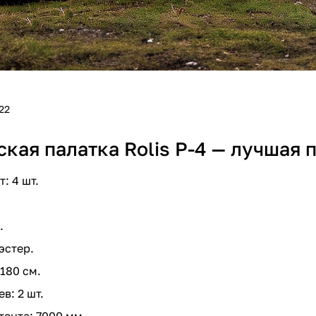
22
ская палатка Rolis P-4 — лучшая 
: 4 шт.
.
эстер.
180 см.
в: 2 шт.
тента: 7000 мм.